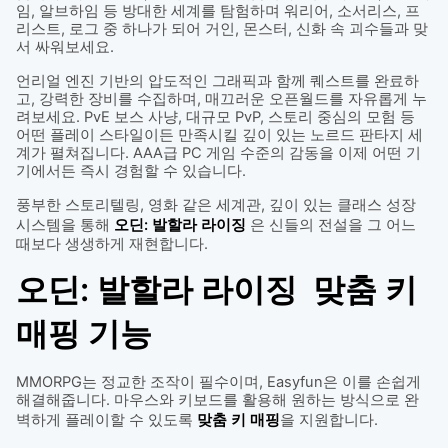
임, 알브하임 등 방대한 세계를 탐험하며 워리어, 소서리스, 프
리스트, 로그 중 하나가 되어 거인, 몬스터, 신화 속 괴수들과 맞
서 싸워보세요.
언리얼 엔진 기반의 압도적인 그래픽과 함께 퀘스트를 완료하
고, 강력한 장비를 수집하며, 매끄러운 오픈월드를 자유롭게 누
려보세요. PvE 보스 사냥, 대규모 PvP, 스토리 중심의 모험 등
어떤 플레이 스타일이든 만족시킬 깊이 있는 노르드 판타지 세
계가 펼쳐집니다. AAA급 PC 게임 수준의 감동을 이제 어떤 기
기에서든 즉시 경험할 수 있습니다.
풍부한 스토리텔링, 영화 같은 세계관, 깊이 있는 클래스 성장
시스템을 통해
오딘: 발할라 라이징
은 신들의 전설을 그 어느
때보다 생생하게 재현합니다.
오딘: 발할라 라이징 맞춤 키
매핑 기능
MMORPG는 정교한 조작이 필수이며, Easyfun은 이를 손쉽게
해결해줍니다. 마우스와 키보드를 활용해 원하는 방식으로 완
벽하게 플레이할 수 있도록
맞춤 키 매핑
을 지원합니다.