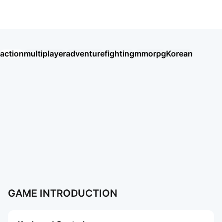
오딘: 발할라 라이징
action
multiplayer
adventure
fighting
mmorpg
Korean
Хроники Хаоса: Альянс Героев
Eggy Party: Trendy Party Game
오딘: 발할라 라이징
MU: ดาบแห่งโลหิต
戀與深空
AION2
Garena RoV: Light VS Shadow!
新仙俠：起源—不養蟲，真養龍
Tanks Blitz PVP битвы
MU: Hồng Hoả Đao
勝利女神：妮姬
GrandChase
Roblox
More Games
More Games
GAME INTRODUCTION