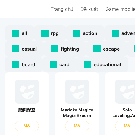
Trang chủ
Đề xuất
Game mobil
all
rpg
action
adven
casual
fighting
escape
board
card
educational
戀與深空
Madoka Magica
Solo
Magia Exedra
Leveling:A
Mở
Mở
Mở