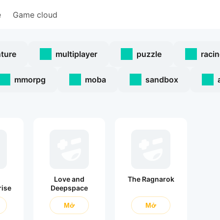
e
Game cloud
ture
multiplayer
puzzle
raci
mmorpg
moba
sandbox
Love and
The Ragnarok
rise
Deepspace
Mở
Mở