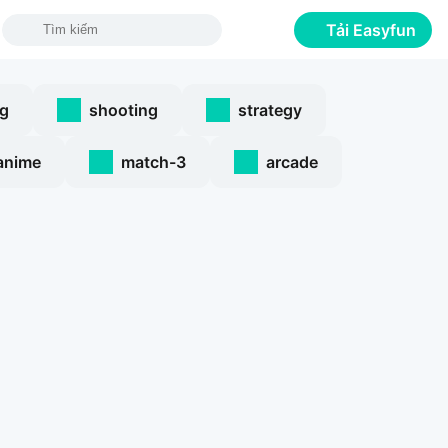
Tải Easyfun
ng
shooting
strategy
anime
match-3
arcade