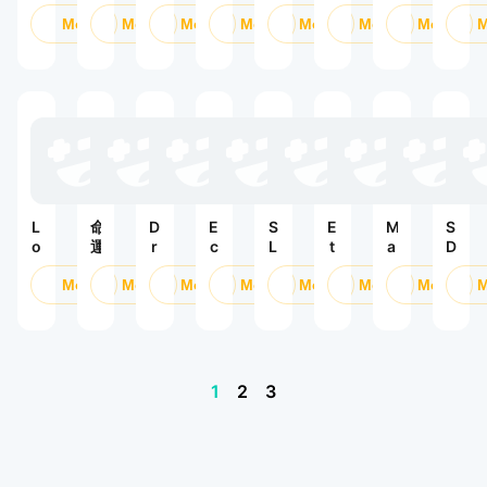
v
g
r
深
女
비
c
a
e
e
e
Mở
n
Mở
e
Mở
空
Mở
神
Mở
키
Mở
k
Mở
n
r
r
n
a
n
：
우
c
d
b
s
K
r
a
妮
기
a
C
y
e
n
o
R
姬
-
l:
h
d
i
k
o
9
C
a
g
T
V
9
h
s
h
w
:
9
i
e
t
il
L
뽑
b
s
i
i
기
i
R
g
g
증
G
e
h
h
정
o
L
命
D
E
S
E
M
S
:
t
t
o
運
r
c
L
t
a
D
B
V
s
聖
a
h
I
h
g
G
I
S
t
Mở
契
Mở
g
Mở
o
Mở
M
Mở
e
Mở
i
Mở
u
R
S
S
：
o
c
E
ri
c
n
T
h
w
少
n
a
-
a
C
d
H
a
o
女
N
l
I
:
h
a
d
r
的
e
y
S
R
e
m
o
d
羈
s
p
E
e
s
G
1
2
3
w
絆
t:
s
K
s
s
G
!
R
e
A
t
:
e
e
:
I
a
G
n
b
S
M
r
o
e
ir
c
e
t
G
r