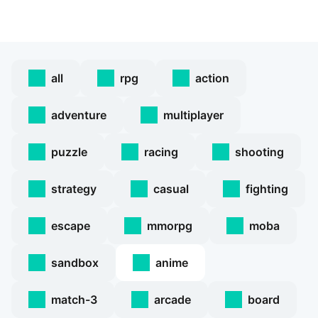
all
rpg
action
adventure
multiplayer
puzzle
racing
shooting
strategy
casual
fighting
escape
mmorpg
moba
sandbox
anime
match-3
arcade
board