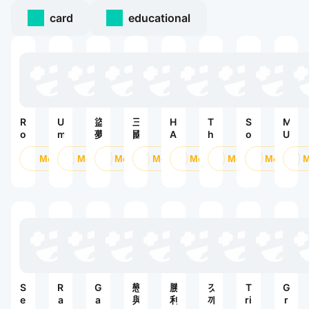
card
educational
R
U
盜
三
H
T
S
M
o
m
夢
國
A
h
o
U
b
a
英
志
I
ờ
u
:
l
Mở
m
Mở
雄
Mở
・
Mở
K
Mở
i
Mở
l
Mở
ด
o
u
2
戰
Y
Đ
L
า
x
s
：
略
U
ạ
a
บ
u
幻
版
!!
i
n
แ
m
野
F
A
d
ห่
e
L
n
:
ง
:
Y
h
T
โ
P
H
H
i
ล
r
I
ù
m
หิ
e
G
n
e
ต
tt
H
g
R
S
R
G
戀
勝
갓
T
G
y
e
e
a
a
與
利
깨
ri
r
D
v