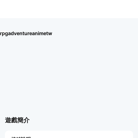
盜夢英雄2：幻野
rpg
adventure
anime
tw
Umamusume: Pretty Derby
Seven Knights Re:BIRTH
王國之歌（Top Heroes）
HAIKYU!! FLY HIGH
Thời Đại Anh Hùng
BLACK RUSSIA
Хроники Хаоса: Альянс Героев
Chiến Tuyến Hướng Dương
Soul Land: Time Reversed
Ragnarok Twilight
盜夢英雄2：幻野
Roblox
AION2
更多遊戲
更多遊戲
遊戲簡介