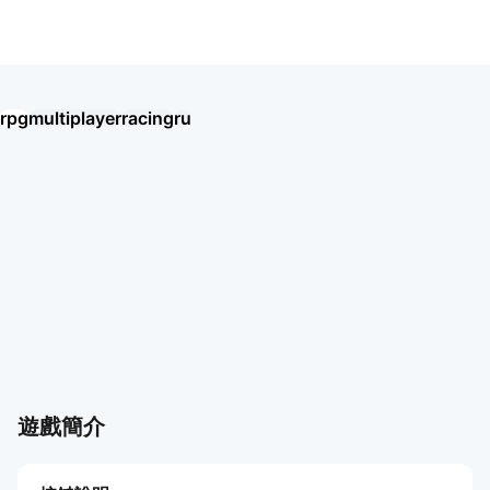
BLACK RUSSIA
rpg
multiplayer
racing
ru
Umamusume: Pretty Derby
Seven Knights Re:BIRTH
王國之歌（Top Heroes）
HAIKYU!! FLY HIGH
Thời Đại Anh Hùng
BLACK RUSSIA
Хроники Хаоса: Альянс Героев
Chiến Tuyến Hướng Dương
Soul Land: Time Reversed
Ragnarok Twilight
盜夢英雄2：幻野
Roblox
AION2
更多遊戲
更多遊戲
遊戲簡介