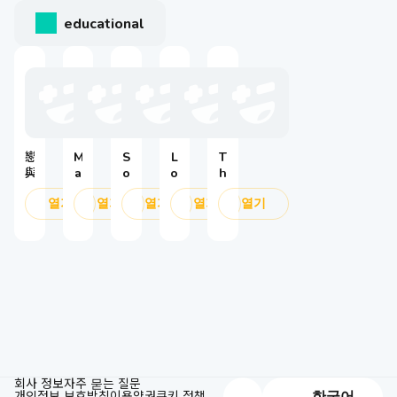
educational
戀
M
S
L
T
與
a
o
o
h
深
d
l
v
e
열기
열기
열기
열기
열기
空
o
o
e
R
k
L
a
a
a
e
n
g
M
v
d
n
a
e
D
a
g
li
e
r
1
i
n
e
o
c
g
p
k
a
:
s
M
A
p
a
ri
a
g
s
c
회사 정보
자주 묻는 질문
개인정보 보호방침
i
이용약권
e
쿠키 정책
e
한국어