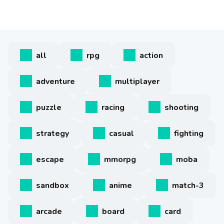
all
rpg
action
adventure
multiplayer
puzzle
racing
shooting
strategy
casual
fighting
escape
mmorpg
moba
sandbox
anime
match-3
arcade
board
card