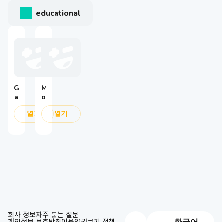
educational
G
M
a
o
r
b
열기
열기
e
il
n
e
a
L
R
e
o
g
V
e
1
:
n
L
d
i
s
g
:
h
B
t
a
회사 정보
자주 묻는 질문
개인정보 보호방침
V
n
이용약권
쿠키 정책
한국어