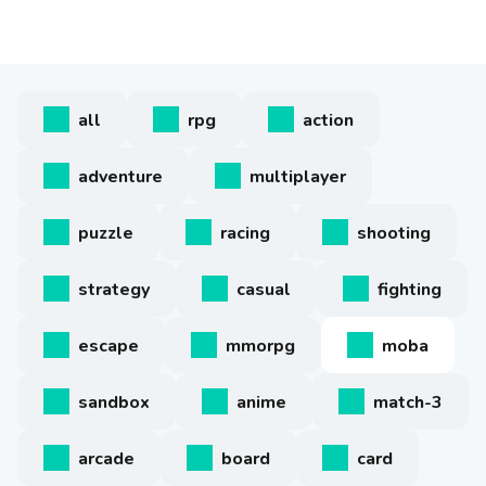
all
rpg
action
adventure
multiplayer
puzzle
racing
shooting
strategy
casual
fighting
escape
mmorpg
moba
sandbox
anime
match-3
arcade
board
card