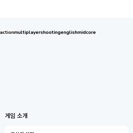
FPS Online Strike:PVP Shooter
action
multiplayer
shooting
english
midcore
Хроники Хаоса: Альянс Героев
Eggy Party: Trendy Party Game
오딘: 발할라 라이징
MU: ดาบแห่งโลหิต
戀與深空
AION2
Garena RoV: Light VS Shadow!
新仙俠：起源—不養蟲，真養龍
Tanks Blitz PVP битвы
MU: Hồng Hoả Đao
勝利女神：妮姬
GrandChase
Roblox
더 보기
더 보기
게임 소개