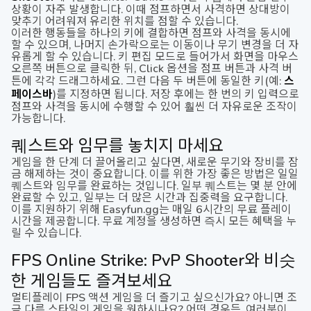
상황이 자주 발생합니다. 이때 점프하면서 사격하면 상대방이
맞추기 어려워져 유리한 위치를 점할 수 있습니다.
이러한 행동들을 하나의 키에 결합하면 점프와 사격을 동시에
할 수 있으며, 나머지 손가락으로는 이동이나 무기 변경을 더 자
유롭게 할 수 있습니다. 키 편집 모드로 들어가서 화면을 마우스
오른쪽 버튼으로 클릭한 뒤,
Click
옵션을 점프 버튼과 사격 버
튼에 각각 드래그하세요. 그런 다음 두 버튼에 동일한 키(예:
스
페이스바
)를 지정하면 됩니다. 저장 후에는 한 번의 키 입력으로
점프와 사격을 동시에 수행할 수 있어 훨씬 더 자유로운 조작이
가능합니다.
퀘스트와 임무를 놓치지 마세요
게임을 한 단계 더 끌어올리고 싶다면, 새로운 무기와 장비를 잠
금 해제하는 것이 중요합니다. 이를 위한 가장 좋은 방법은 일일
퀘스트와 임무를 완료하는 것입니다. 일부 퀘스트는 몇 분 안에
완료할 수 있고, 일부는 더 많은 시간과 집중력을 요구합니다.
이를 지원하기 위해 Easyfun.gg는 매일 6시간의 무료 플레이
시간을 제공합니다. 무료 계정을 생성하면 즉시 모든 혜택을 누
릴 수 있습니다.
FPS Online Strike: PvP Shooter와 비슷
한 게임들도 즐겨보세요
멀티플레이 FPS 액션 게임을 더 즐기고 싶으신가요? 아니면 조
금 다른 스타일의 게임을 원하시나요? 어떤 경우든, 여러분이