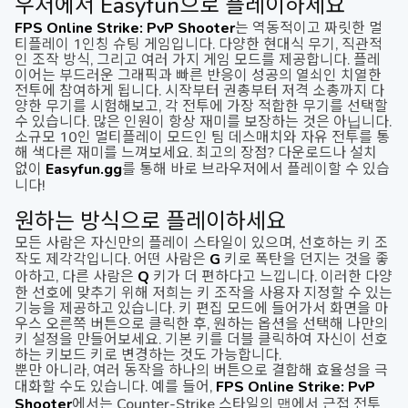
우저에서 Easyfun으로 플레이하세요
FPS Online Strike: PvP Shooter
는 역동적이고 짜릿한 멀
티플레이 1인칭 슈팅 게임입니다. 다양한 현대식 무기, 직관적
인 조작 방식, 그리고 여러 가지 게임 모드를 제공합니다. 플레
이어는 부드러운 그래픽과 빠른 반응이 성공의 열쇠인 치열한
전투에 참여하게 됩니다. 시작부터 권총부터 저격 소총까지 다
양한 무기를 시험해보고, 각 전투에 가장 적합한 무기를 선택할
수 있습니다. 많은 인원이 항상 재미를 보장하는 것은 아닙니다.
소규모 10인 멀티플레이 모드인 팀 데스매치와 자유 전투를 통
해 색다른 재미를 느껴보세요. 최고의 장점? 다운로드나 설치
없이
Easyfun.gg
를 통해 바로 브라우저에서 플레이할 수 있습
니다!
원하는 방식으로 플레이하세요
모든 사람은 자신만의 플레이 스타일이 있으며, 선호하는 키 조
작도 제각각입니다. 어떤 사람은
G
키로 폭탄을 던지는 것을 좋
아하고, 다른 사람은
Q
키가 더 편하다고 느낍니다. 이러한 다양
한 선호에 맞추기 위해 저희는 키 조작을 사용자 지정할 수 있는
기능을 제공하고 있습니다. 키 편집 모드에 들어가서 화면을 마
우스 오른쪽 버튼으로 클릭한 후, 원하는 옵션을 선택해 나만의
키 설정을 만들어보세요. 기본 키를 더블 클릭하여 자신이 선호
하는 키보드 키로 변경하는 것도 가능합니다.
뿐만 아니라, 여러 동작을 하나의 버튼으로 결합해 효율성을 극
대화할 수도 있습니다. 예를 들어,
FPS Online Strike: PvP
Shooter
에서는 Counter-Strike 스타일의 맵에서 근접 전투