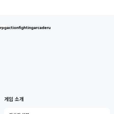
Хроники Хаоса: Альянс Героев
rpg
action
fighting
arcade
ru
Umamusume: Pretty Derby
王國之歌（Top Heroes）
Seven Knights Re:BIRTH
Thời Đại Anh Hùng
HAIKYU!! FLY HIGH
BLACK RUSSIA
Хроники Хаоса: Альянс Героев
Chiến Tuyến Hướng Dương
Soul Land: Time Reversed
Ragnarok Twilight
盜夢英雄2：幻野
Roblox
AION2
더 보기
더 보기
게임 소개