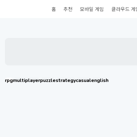
홈
추천
모바일 게임
클라우드 게
rpg
multiplayer
puzzle
strategy
casual
english
Umamusume: Pretty Derby
王國之歌（Top Heroes）
Seven Knights Re:BIRTH
Thời Đại Anh Hùng
HAIKYU!! FLY HIGH
BLACK RUSSIA
더 보기
더 보기