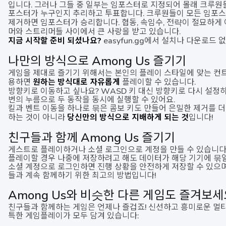
입니다. 그러나 그들 중 일부는 임포스터로 지정되어 몰래 크루원들
포스터가 누구인지 추리하고 투표합니다. 크루원들이 모든 임포스
제거하면 임포스터가 승리합니다. 협동, 속임수, 전략이 절묘하
머와 스트리머들 사이에서 큰 사랑을 받고 있습니다.
지금 시작할 준비 되셨나요?
easyfun.gg에서 설치나 다운로드 
나만의 방식으로 Among Us 즐기기
게임을 제대로 즐기기 위해서는 본인의 플레이 스타일에 맞는 컨트롤 
용하면
원하는 방식대로 자유롭게
플레이할 수 있습니다.
방향키로 이동하고 싶나요? WASD 키 대신 방향키로 다시 설정하
번의 누름으로 두 동작을 동시에 실행할 수 있어요.
킬과 벤트 이동을 하나로 묶은 콤보 키도 만들어 은밀한 제거를 더욱 
하는 것이 아니라
당신만의 방식으로 지배하게 되는 것
입니다!
친구들과 함께 Among Us 즐기기
게스트로 플레이하거나 소셜 로그인으로 계정을 만들 수 있습니다.
플레이할 경우 나중에 저장하려고 해도 데이터가 해당 기기에 묶일
소셜 계정으로 로그인하면 진행 상황을 안전하게 저장할 수 있으며
들과 계속 함께하기 위한 최고의 방법입니다!
Among Us와 비슷한 다른 게임도 즐겨보세
친구들과 함께하는 게임은 언제나 즐겁죠! 신선하고 흥미로운 멀티플
특한 게임플레이가 모두 담겨 있습니다: