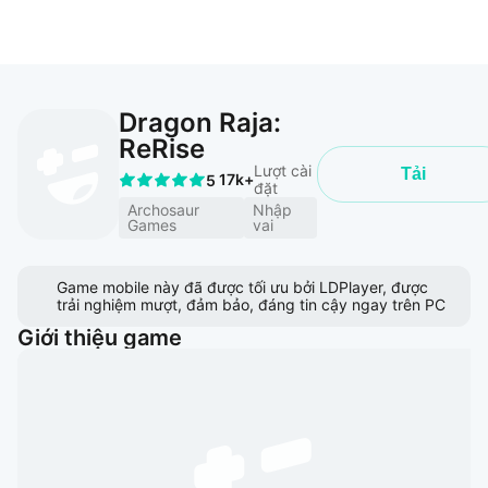
Dragon Raja:
ReRise
Lượt cài
Tải
17k+
5
đặt
Archosaur
Nhập
Games
vai
Game mobile này đã được tối ưu bởi LDPlayer, được
trải nghiệm mượt, đảm bảo, đáng tin cậy ngay trên PC
Giới thiệu game