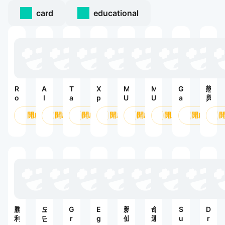
card
educational
R
A
T
Х
M
M
G
戀
o
I
a
р
U
U
a
與
b
O
n
о
:
:
r
深
開啟
開啟
開啟
開啟
開啟
開啟
開啟
l
N
k
н
H
ด
e
空
o
2
s
и
ồ
า
n
x
B
к
n
บ
a
li
и
g
แ
R
t
Х
H
ห่
o
z
а
o
ง
V
P
о
ả
โ
:
V
с
Đ
ล
L
P
а
a
หิ
i
б
:
o
ต
g
и
А
h
勝
오
G
E
新
命
S
D
т
л
t
利
딘
r
g
仙
運
u
r
в
ь
V