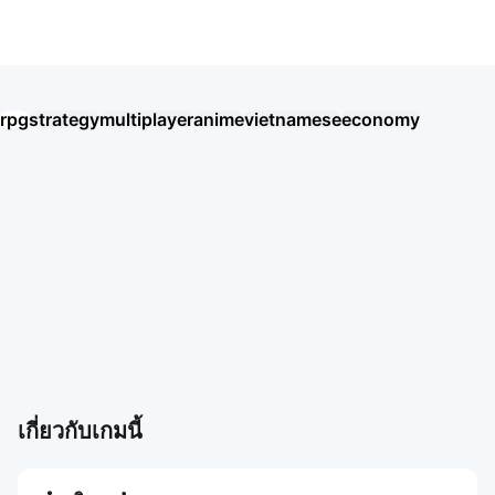
Thời Đại Anh Hùng
rpg
strategy
multiplayer
anime
vietnamese
economy
Umamusume: Pretty Derby
Seven Knights Re:BIRTH
王國之歌（Top Heroes）
HAIKYU!! FLY HIGH
Thời Đại Anh Hùng
BLACK RUSSIA
Хроники Хаоса: Альянс Героев
Chiến Tuyến Hướng Dương
Soul Land: Time Reversed
Ragnarok Twilight
盜夢英雄2：幻野
Roblox
AION2
เกมเพิ่มเติม
เกมเพิ่มเติม
เกี่ยวกับเกมนี้