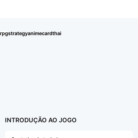
Soul Land: Time Reversed
rpg
strategy
anime
card
thai
Umamusume: Pretty Derby
Seven Knights Re:BIRTH
王國之歌（Top Heroes）
HAIKYU!! FLY HIGH
Thời Đại Anh Hùng
BLACK RUSSIA
Хроники Хаоса: Альянс Героев
Chiến Tuyến Hướng Dương
Soul Land: Time Reversed
Ragnarok Twilight
盜夢英雄2：幻野
Roblox
AION2
Mais jogos
Mais jogos
INTRODUÇÃO AO JOGO