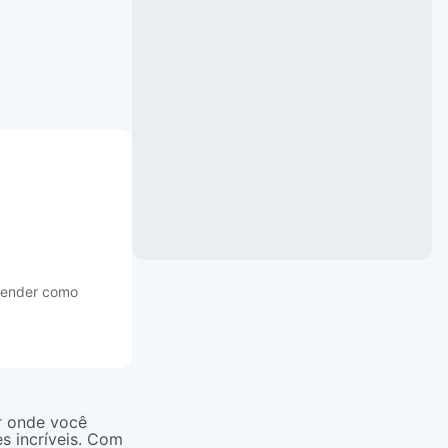
prender como
r onde você
s incríveis. Com