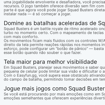
uma jogabilidade envolvente e desafiadora, você precis
recursos. O jogo também oferece diversão sem fim com 
parte é que agora você pode jogar Squad Busters diret
instalar nada — é só começar a jogar.
Domine as batalhas aceleradas de S
Squad Busters é um battle royale de ritmo acelerado onde
turbo no momento certo. Com o mapeamento de teclas p
com mais conforto.
Os movimentos ficam mais fluidos com os controles W/A/S
direito da tela permite reações rápidas nos momentos in
esforço, pode configurar um “botão de pânico” — basta a
esse botão quando não souber o que fazer.
Tela maior para melhor visibilidade
Em Squad Busters, planejar seus movimentos e saber quai
pequena de celular pode limitar sua visão e dificultar
Com o Easyfun.gg, você supera esse obstáculo ativando
do campo de batalha, permitindo tomar decisões em tem
Jogue mais jogos como Squad Buster
Se você está procurando por mais emoções como em Squ
emoções semelhantes que oferecem experiências divert