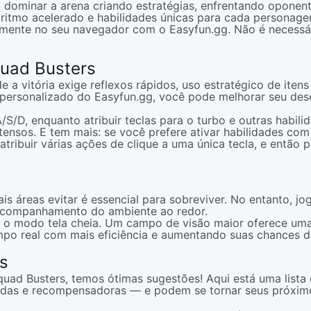
a dominar a arena criando estratégias, enfrentando oponen
ritmo acelerado e habilidades únicas para cada personage
amente no seu navegador com o Easyfun.gg. Não é necessár
quad Busters
 a vitória exige reflexos rápidos, uso estratégico de itens
ersonalizado do Easyfun.gg, você pode melhorar seu de
/D, enquanto atribuir teclas para o turbo e outras habili
tensos. E tem mais: se você prefere ativar habilidades co
tribuir várias ações de clique a uma única tecla, e então 
s áreas evitar é essencial para sobreviver. No entanto, jo
 o acompanhamento do ambiente ao redor.
 o modo tela cheia. Um campo de visão maior oferece uma
po real com mais eficiência e aumentando suas chances de
s
ad Busters, temos ótimas sugestões! Aqui está uma lista
idas e recompensadoras — e podem se tornar seus próximo