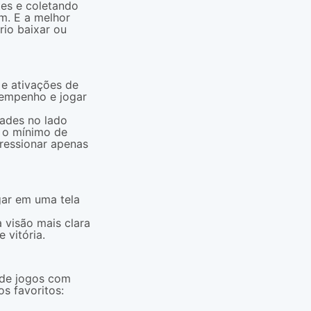
tes e coletando
m. E a melhor
io baixar ou
 e ativações de
sempenho e jogar
dades no lado
m o mínimo de
pressionar apenas
gar em uma tela
 visão mais clara
 vitória.
 de jogos com
s favoritos: