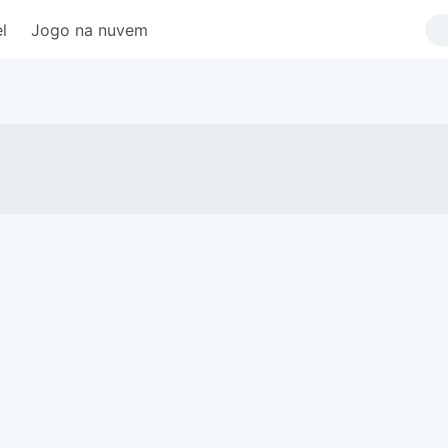
l
Jogo na nuvem
Squad Busters
Garena RoV: Light VS Shadow!
新仙俠：起源—不養蟲，真養龍
Tanks Blitz PVP битвы
MU: Hồng Hoả Đao
勝利女神：妮姬
GrandChase
Roblox