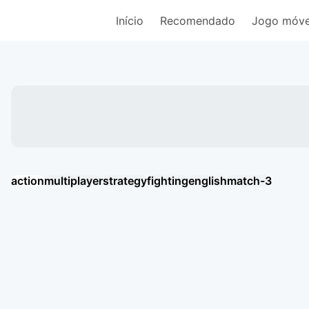
Início
Recomendado
Jogo móve
action
multiplayer
strategy
fighting
english
match-3
Хроники Хаоса: Альянс Героев
Eggy Party: Trendy Party Game
오딘: 발할라 라이징
MU: ดาบแห่งโลหิต
戀與深空
AION2
Mais jogos
Mais jogos