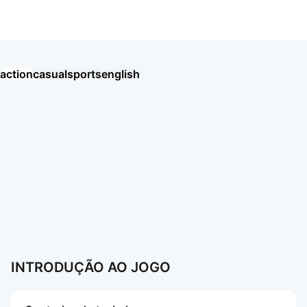
EA SPORTS FC™ Mobile Soccer
action
casual
sports
english
Хроники Хаоса: Альянс Героев
Eggy Party: Trendy Party Game
오딘: 발할라 라이징
MU: ดาบแห่งโลหิต
戀與深空
AION2
Garena RoV: Light VS Shadow!
新仙俠：起源—不養蟲，真養龍
Tanks Blitz PVP битвы
MU: Hồng Hoả Đao
勝利女神：妮姬
GrandChase
Roblox
Mais jogos
Mais jogos
INTRODUÇÃO AO JOGO