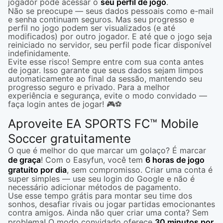
jogador pode acessar o
seu perfil de jogo
.
Não se preocupe — seus dados pessoais como e-mail
e senha continuam seguros. Mas seu progresso e
perfil no jogo podem ser visualizados (e até
modificados) por outro jogador. E até que o jogo seja
reiniciado no servidor, seu perfil pode ficar disponível
indefinidamente.
Evite esse risco! Sempre entre com sua conta antes
de jogar. Isso garante que seus dados sejam limpos
automaticamente ao final da sessão, mantendo seu
progresso seguro e privado. Para a melhor
experiência e segurança, evite o modo convidado —
faça login antes de jogar! 🎮⚽
Aproveite EA SPORTS FC™ Mobile
Soccer gratuitamente
O que é melhor do que marcar um golaço? É marcar
de graça
! Com o Easyfun, você tem
6 horas de jogo
gratuito por dia
, sem compromisso. Criar uma conta é
super simples — use seu login do Google e não é
necessário adicionar métodos de pagamento.
Use esse tempo grátis para montar seu time dos
sonhos, desafiar rivais ou jogar partidas emocionantes
contra amigos. Ainda não quer criar uma conta? Sem
problema! O modo convidado oferece
30 minutos por