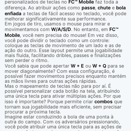
personalizados de teclas no
FC™ Mobile
faz toda a
diferença. Ao atribuir ações como
passe
,
chute
e
bola
enfiada
a teclas de fácil acesso no teclado, você pode
melhorar significativamente sua performance.
Em jogos de tiro, usamos o mouse para mirar e
movimentamos com
W/A/S/D
. No entanto, em
FC™
Mobile
, você nem precisa do mouse! Em vez disso,
você pode dividir o teclado como um controle:
coloque as teclas de movimento de um lado e as de
ação do outro. Esse layout permite uma jogabilidade
mais fluida, facilitando dribles, passes e finalizações
sem perder o ritmo.
Você sabia que pode apertar
W + E
ou
W + Q
para se
mover diagonalmente? Com essa configuração, é
possível fazer movimentos precisos enquanto mantém
as mãos livres para outras ações rápidas.
Mas o mapeamento de teclas não para por aí. É
possível personalizar cada botão na tela, atribuindo
uma única tecla para ativar múltiplas ações. Por que
isso é importante? Porque permite criar
combos
que
tornam sua jogabilidade mais eficiente, sem precisar
procurar a próxima tecla.
Imagine estar conduzindo a bola de uma ponta à
outra do campo. Com os adversários pressionando,
você pode atribuir uma única tecla para as ações de