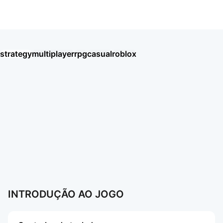
Adopt Me
strategy
multiplayer
rpg
casual
roblox
Tiles Survive! — Мир плиток
Rise of Kingdoms - Gamota
Chiến Tuyến Hướng Dương
Doomsday: Last Survivors
王國之歌（Top Heroes）
Last Z: Survival Shooter
Tanks Blitz PVP битвы
Last War:Survival VN
Higgs Games Island
HAIKYU!! FLY HIGH
8 Ball Pool Miniclip
Thời Đại Anh Hùng
三國志・戰略版
Mais jogos
Mais jogos
INTRODUÇÃO AO JOGO