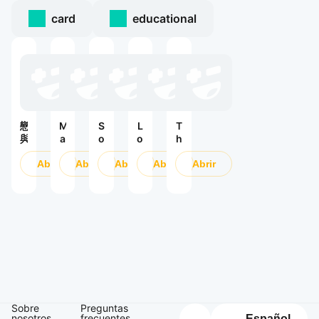
card
educational
戀
M
S
L
T
與
a
o
o
h
深
d
l
v
e
空
Abrir
o
Abrir
o
Abrir
e
Abrir
R
Abrir
k
L
a
a
a
e
n
g
M
v
d
n
a
e
D
a
g
li
e
r
1
i
n
e
o
c
g
p
k
a
:
s
M
A
p
a
ri
a
g
s
c
Sobre
Preguntas
nosotros
i
frecuentes
e
e
Español