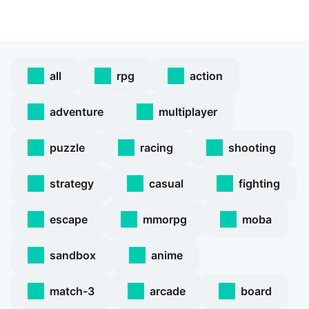
all
rpg
action
adventure
multiplayer
puzzle
racing
shooting
strategy
casual
fighting
escape
mmorpg
moba
sandbox
anime
match-3
arcade
board